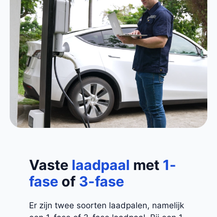
Vaste
laadpaal
met
1-
fase
of
3-fase
Er zijn twee soorten laadpalen, namelijk