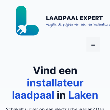
Spring
naar
de
LAADPAAL EXPERT
inhoud
Vergelijk de prijzen van laadpaal installateurs
MENU
Vind een
installateur
laadpaal
in
Laken
Schakelt u over op een elektrische wagen? Dan