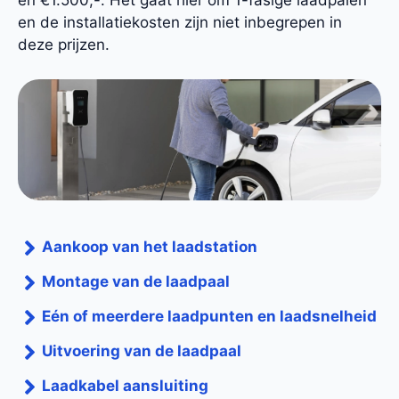
en €1.500,-. Het gaat hier om 1-fasige laadpalen
en de installatiekosten zijn niet inbegrepen in
deze prijzen.
Aankoop van het laadstation
Montage van de laadpaal
Eén of meerdere laadpunten en laadsnelheid
Uitvoering van de laadpaal
Laadkabel aansluiting