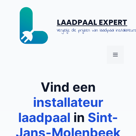
Spring
naar
de
LAADPAAL EXPERT
inhoud
Vergelijk de prijzen van laadpaal installateurs
MENU
Vind een
installateur
laadpaal
in
Sint-
Jans-Molenbeek