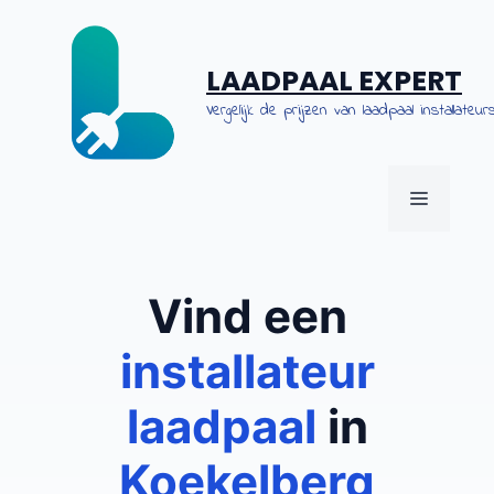
Spring
naar
de
LAADPAAL EXPERT
inhoud
Vergelijk de prijzen van laadpaal installateurs
MENU
Vind een
installateur
laadpaal
in
Koekelberg