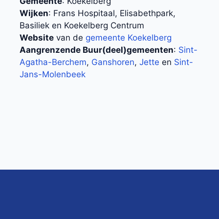
Gemeente
: Koekelberg
Wijken
: Frans Hospitaal, Elisabethpark,
Basiliek en Koekelberg Centrum
Website
van de
gemeente Koekelberg
Aangrenzende Buur(deel)gemeenten
:
Sint-
Agatha-Berchem
,
Ganshoren
,
Jette
en
Sint-
Jans-Molenbeek