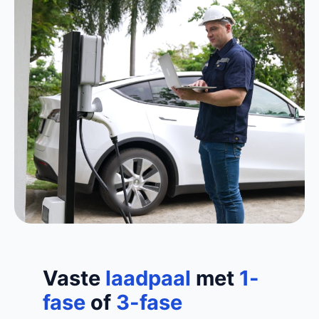
Vaste
laadpaal
met
1-
fase
of
3-fase