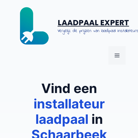
Spring
naar
de
LAADPAAL EXPERT
inhoud
Vergelijk de prijzen van laadpaal installateurs
MENU
Vind een
installateur
laadpaal
in
Schaarbeek