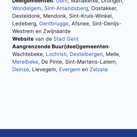
Deelgemeenten
:
Gent
, Mariakerke, Drongen,
Wondelgem
,
Sint-Amandsberg
, Oostakker,
Desteldonk, Mendonk, Sint-Kruis-Winkel,
Ledeberg,
Gentbrugge
, Afsnee, Sint-Denijs-
Westrem en Zwijnaarde
Website
van de
Stad Gent
Aangrenzende Buur(deel)gemeenten
:
Wachtebeke,
Lochristi
,
Destelbergen
, Melle,
Merelbeke
, De Pinte, Sint-Martens-Latem,
Deinze
, Lievegem,
Evergem
en
Zelzate