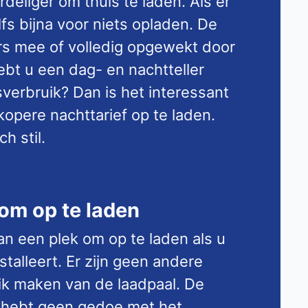
rdeliger om thuis te laden. Als er
lfs bijna voor niets opladen. De
s mee of volledig opgewekt door
bt u een dag- en nachtteller
sverbruik? Dan is het interessant
opere nachttarief op te laden.
h stil.
 om op te laden
van een plek om op te laden als u
stalleert. Er zijn geen andere
ik maken van de laadpaal. De
n u hebt geen gedoe met het