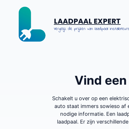
Spring
naar
de
LAADPAAL EXPERT
inhoud
Vergelijk de prijzen van laadpaal installateurs
Vind ee
Schakelt u over op een elektr
auto staat immers sowieso af 
nodige informatie. Een laadp
laadpaal. Er zijn verschillende