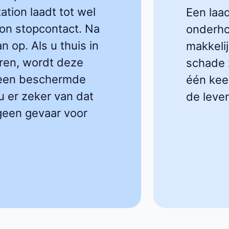
ation laadt tot wel
Een laa
on stopcontact. Na
onderho
n op. Als u thuis in
makkelij
eren, wordt deze
schade z
p een beschermde
één keer
u er zeker van dat
de leve
 geen gevaar voor