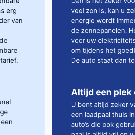
penbare
Dan is het zeker voo
ns erg
veel zon is, kan u ze
der van
energie wordt immer
de zonnepanelen. He
 de
voor uw elektriciteit
enbare
om tijdens het goedk
arief.
De auto staat dan toc
Altijd een plek
snel
U bent altijd zeker 
oge
een laadpaal thuis in
 een
auto’s die ook gebru
paal is altijd vrij e