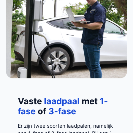
Vaste
laadpaal
met
1-
fase
of
3-fase
Er zijn twee soorten laadpalen, namelijk