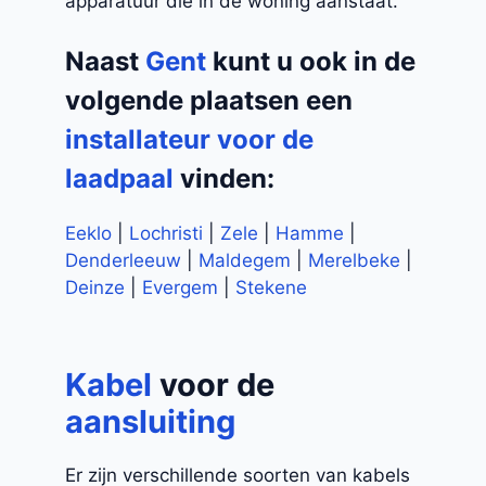
apparatuur die in de woning aanstaat.
Naast
Gent
kunt u ook in de
volgende plaatsen een
installateur voor de
laadpaal
vinden:
Eeklo
|
Lochristi
|
Zele
|
Hamme
|
Denderleeuw
|
Maldegem
|
Merelbeke
|
Deinze
|
Evergem
|
Stekene
Kabel
voor de
aansluiting
Er zijn verschillende soorten van kabels