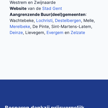
Westrem en Zwijnaarde
Website
van de
Stad Gent
Aangrenzende Buur(deel)gemeenten
:
Wachtebeke,
Lochristi
,
Destelbergen
, Melle,
Merelbeke
, De Pinte, Sint-Martens-Latem,
Deinze
, Lievegem,
Evergem
en
Zelzate
Besparen dankzij prijsvergelijk