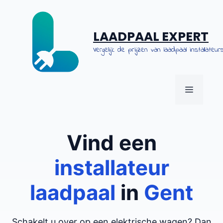
Spring
naar
de
LAADPAAL EXPERT
inhoud
Vergelijk de prijzen van laadpaal installateurs
MENU
Vind een
installateur
laadpaal
in
Gent
Schakelt u over op een elektrische wagen? Dan