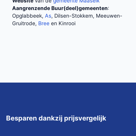
Website
van de
gemeente Maaseik
Aangrenzende Buur(deel)gemeenten
:
Opglabbeek,
As
, Dilsen-Stokkem, Meeuwen-
Gruitrode,
Bree
en Kinrooi
Besparen dankzij prijsvergelijk