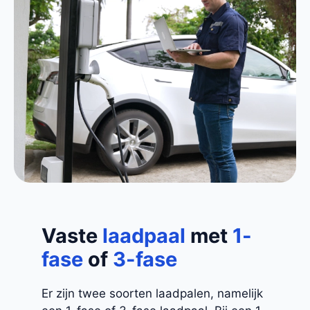
Vaste
laadpaal
met
1-
fase
of
3-fase
Er zijn twee soorten laadpalen, namelijk