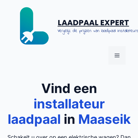
Spring
naar
de
LAADPAAL EXPERT
inhoud
Vergelijk de prijzen van laadpaal installateurs
MENU
Vind een
installateur
laadpaal
in
Maaseik
Schakelt u over op een elektrische wagen? Dan