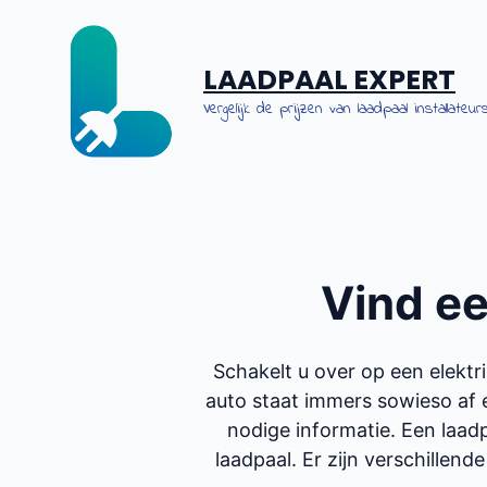
Spring
naar
de
LAADPAAL EXPERT
inhoud
Vergelijk de prijzen van laadpaal installateurs
Vind e
Schakelt u over op een elekt
auto staat immers sowieso af 
nodige informatie. Een laadp
laadpaal. Er zijn verschillende