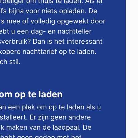
rdeliger om thuis te laden. Als er
lfs bijna voor niets opladen. De
s mee of volledig opgewekt door
bt u een dag- en nachtteller
sverbruik? Dan is het interessant
opere nachttarief op te laden.
h stil.
 om op te laden
van een plek om op te laden als u
stalleert. Er zijn geen andere
ik maken van de laadpaal. De
n u hebt geen gedoe met het