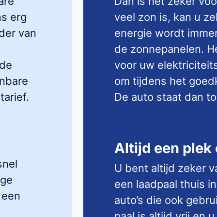
are
Dan is het zeker voo
ns erg
veel zon is, kan u ze
der van
energie wordt immer
de zonnepanelen. He
 de
voor uw elektriciteit
enbare
om tijdens het goedk
arief.
De auto staat dan toc
Altijd een plek
snel
U bent altijd zeker 
oge
een laadpaal thuis in
 een
auto’s die ook gebru
paal is altijd vrij e