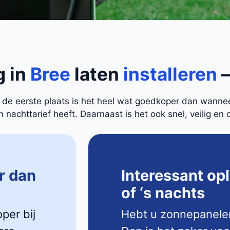
g in
Bree
laten
installeren
–
In de eerste plaats is het heel wat goedkoper dan wann
nachttarief heeft. Daarnaast is het ook snel, veilig en 
r dan
Interessant op
of ‘s nachts
oper bij
Hebt u zonnepanele