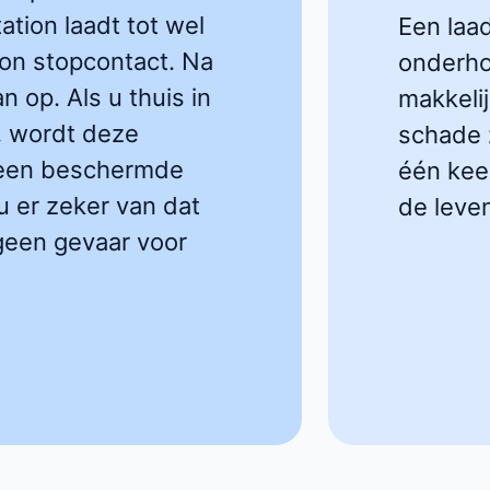
ation laadt tot wel
Een laa
on stopcontact. Na
onderho
n op. Als u thuis in
makkelij
n, wordt deze
schade z
p een beschermde
één keer
u er zeker van dat
de leve
 geen gevaar voor