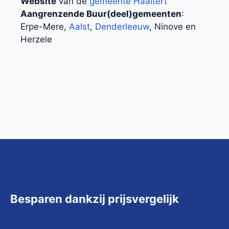
Website
van de
gemeente Haaltert
Aangrenzende Buur(deel)gemeenten
:
Erpe-Mere,
Aalst
,
Denderleeuw
, Ninove en
Herzele
Besparen dankzij prijsvergelijk