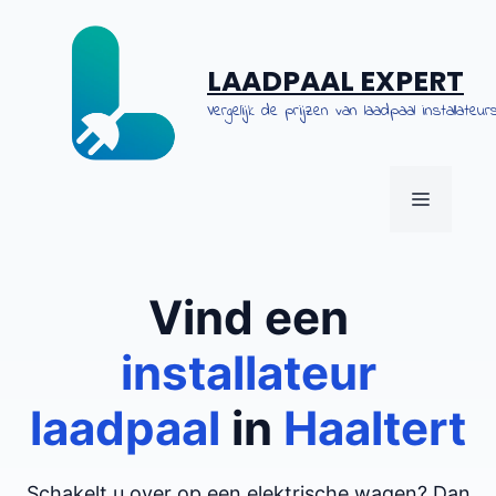
Spring
naar
de
LAADPAAL EXPERT
inhoud
Vergelijk de prijzen van laadpaal installateurs
MENU
Vind een
installateur
laadpaal
in
Haaltert
Schakelt u over op een elektrische wagen? Dan