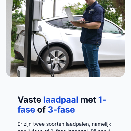
Vaste
laadpaal
met
1-
fase
of
3-fase
Er zijn twee soorten laadpalen, namelijk