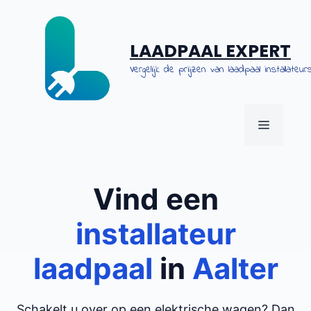
Spring
naar
de
LAADPAAL EXPERT
inhoud
Vergelijk de prijzen van laadpaal installateurs
MENU
Vind een
installateur
laadpaal
in
Aalter
Schakelt u over op een elektrische wagen? Dan