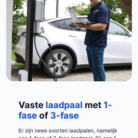
Vaste
laadpaal
met
1-
fase
of
3-fase
Er zijn twee soorten laadpalen, namelijk