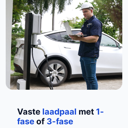
Vaste
laadpaal
met
1-
fase
of
3-fase