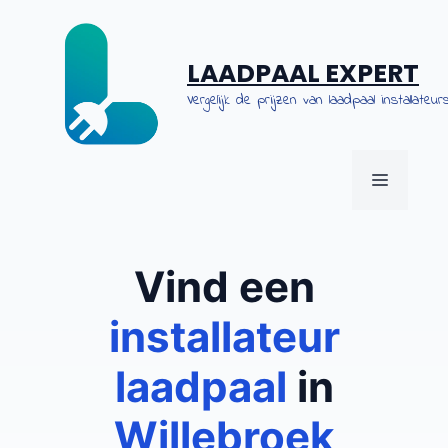
Spring
naar
de
LAADPAAL EXPERT
inhoud
Vergelijk de prijzen van laadpaal installateurs
MENU
Vind een
installateur
laadpaal
in
Willebroek