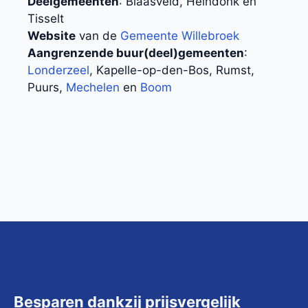
Deelgemeenten
: Blaasveld, Heindonk en
Tisselt
Website
van de
Gemeente Willebroek
Aangrenzende buur(deel)gemeenten
:
Londerzeel
, Kapelle-op-den-Bos, Rumst,
Puurs,
Mechelen
en
Boom
Besparen dankzij prijsvergelijk