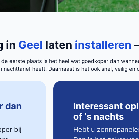
g in
Geel
laten
installeren
–
In de eerste plaats is het heel wat goedkoper dan wann
nachttarief heeft. Daarnaast is het ook snel, veilig en 
r dan
Interessant op
of ‘s nachts
oper bij
Hebt u zonnepanele