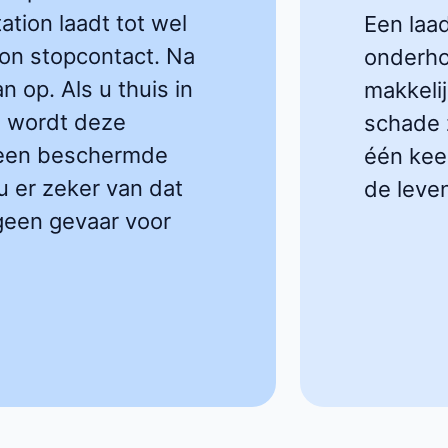
ation laadt tot wel
Een laa
on stopcontact. Na
onderho
n op. Als u thuis in
makkelij
n, wordt deze
schade z
p een beschermde
één keer
u er zeker van dat
de leve
 geen gevaar voor