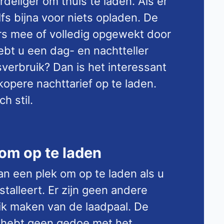
rdeliger om thuis te laden. Als er
lfs bijna voor niets opladen. De
s mee of volledig opgewekt door
bt u een dag- en nachtteller
sverbruik? Dan is het interessant
opere nachttarief op te laden.
h stil.
 om op te laden
van een plek om op te laden als u
stalleert. Er zijn geen andere
ik maken van de laadpaal. De
n u hebt geen gedoe met het