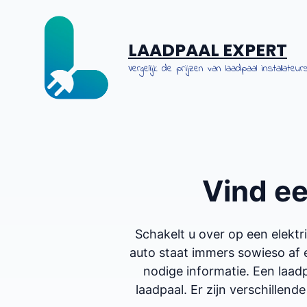
Spring
naar
de
LAADPAAL EXPERT
inhoud
Vergelijk de prijzen van laadpaal installateurs
Vind e
Schakelt u over op een elekt
auto staat immers sowieso af 
nodige informatie. Een laadp
laadpaal. Er zijn verschillende