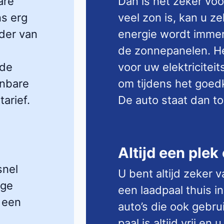
are
Dan is het zeker voo
ns erg
veel zon is, kan u ze
der van
energie wordt immer
de zonnepanelen. He
 de
voor uw elektriciteit
enbare
om tijdens het goedk
arief.
De auto staat dan toc
Altijd een plek
snel
U bent altijd zeker 
oge
een laadpaal thuis in
 een
auto’s die ook gebru
paal is altijd vrij e