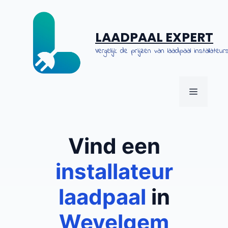
Spring
naar
de
LAADPAAL EXPERT
inhoud
Vergelijk de prijzen van laadpaal installateurs
MENU
Vind een
installateur
laadpaal
in
Wevelgem