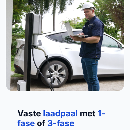
Vaste
laadpaal
met
1-
fase
of
3-fase