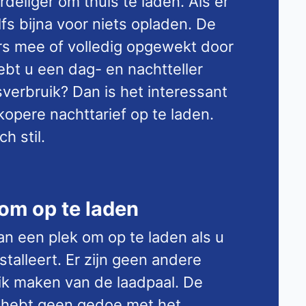
rdeliger om thuis te laden. Als er
lfs bijna voor niets opladen. De
s mee of volledig opgewekt door
bt u een dag- en nachtteller
sverbruik? Dan is het interessant
opere nachttarief op te laden.
h stil.
 om op te laden
van een plek om op te laden als u
stalleert. Er zijn geen andere
ik maken van de laadpaal. De
n u hebt geen gedoe met het