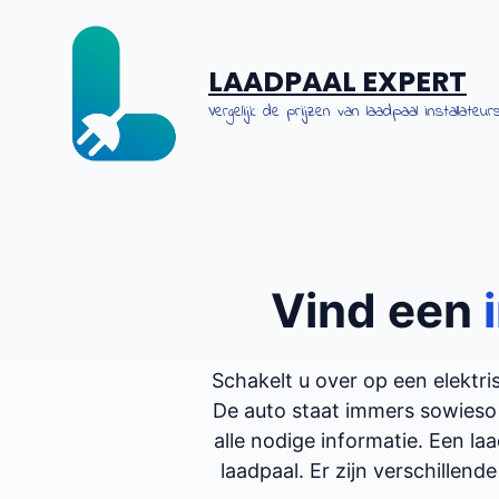
Spring
naar
de
LAADPAAL EXPERT
inhoud
Vergelijk de prijzen van laadpaal installateurs
Vind een
Schakelt u over op een elekt
De auto staat immers sowieso
alle nodige informatie. Een la
laadpaal. Er zijn verschillende