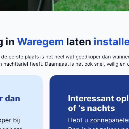
g in
Waregem
laten
install
In de eerste plaats is het heel wat goedkoper dan wann
nachttarief heeft. Daarnaast is het ook snel, veilig en 
r dan
Interessant op
of ‘s nachts
oper bij
Hebt u zonnepanele