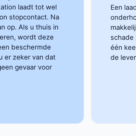
ation laadt tot wel
Een laa
on stopcontact. Na
onderho
n op. Als u thuis in
makkelij
leren, wordt deze
schade z
p een beschermde
één keer
u er zeker van dat
de leve
 geen gevaar voor