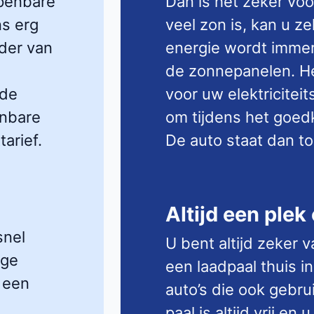
openbare
Dan is het zeker voo
ns erg
veel zon is, kan u ze
der van
energie wordt immer
de zonnepanelen. He
 de
voor uw elektriciteit
enbare
om tijdens het goedk
arief.
De auto staat dan toc
Altijd een plek
snel
U bent altijd zeker 
oge
een laadpaal thuis in
 een
auto’s die ook gebru
paal is altijd vrij e