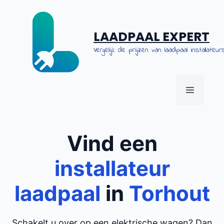
Spring
naar
de
LAADPAAL EXPERT
inhoud
Vergelijk de prijzen van laadpaal installateurs
MENU
Vind een
installateur
laadpaal
in
Torhout
Schakelt u over op een elektrische wagen? Dan