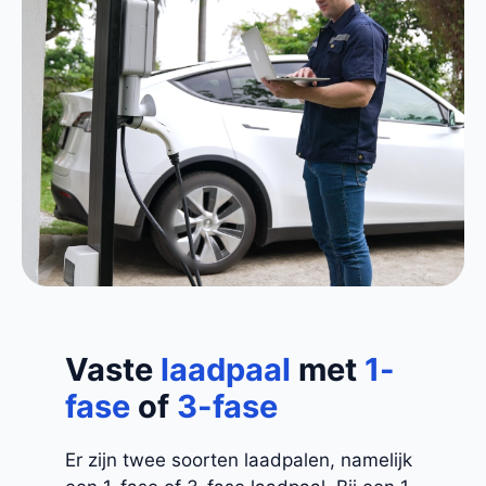
Vaste
laadpaal
met
1-
fase
of
3-fase
Er zijn twee soorten laadpalen, namelijk