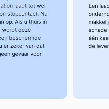
ation laadt tot wel
Een laa
on stopcontact. Na
onderho
n op. Als u thuis in
makkelij
n, wordt deze
schade z
p een beschermde
één keer
u er zeker van dat
de leve
 geen gevaar voor