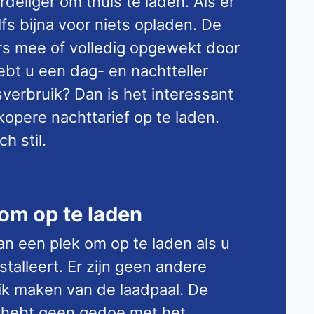
rdeliger om thuis te laden. Als er
lfs bijna voor niets opladen. De
s mee of volledig opgewekt door
bt u een dag- en nachtteller
sverbruik? Dan is het interessant
opere nachttarief op te laden.
h stil.
 om op te laden
van een plek om op te laden als u
stalleert. Er zijn geen andere
ik maken van de laadpaal. De
n u hebt geen gedoe met het