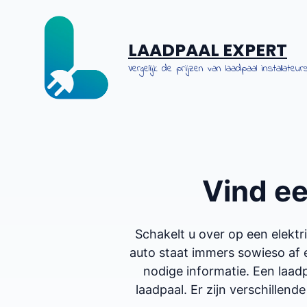
Spring
naar
de
LAADPAAL EXPERT
inhoud
Vergelijk de prijzen van laadpaal installateurs
Vind e
Schakelt u over op een elekt
auto staat immers sowieso af 
nodige informatie. Een laadp
laadpaal. Er zijn verschillende