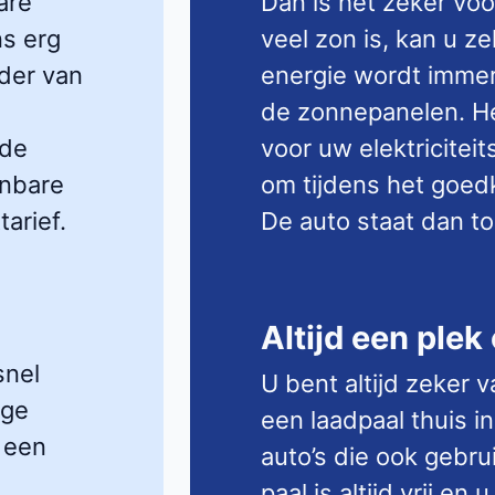
are
Dan is het zeker voo
ns erg
veel zon is, kan u ze
der van
energie wordt immer
de zonnepanelen. He
 de
voor uw elektriciteit
enbare
om tijdens het goedk
arief.
De auto staat dan toc
Altijd een plek
snel
U bent altijd zeker 
oge
een laadpaal thuis in
 een
auto’s die ook gebru
paal is altijd vrij e