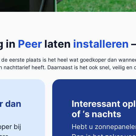
g in
Peer
laten
installeren
–
In de eerste plaats is het heel wat goedkoper dan wann
nachttarief heeft. Daarnaast is het ook snel, veilig en 
r dan
Interessant op
of ‘s nachts
oper bij
Hebt u zonnepanele