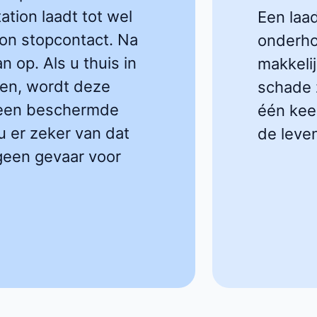
ation laadt tot wel
Een laa
on stopcontact. Na
onderho
n op. Als u thuis in
makkelij
eren, wordt deze
schade z
p een beschermde
één keer
u er zeker van dat
de leve
 geen gevaar voor