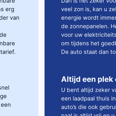
enbare
Dan is het zeker voo
ns erg
veel zon is, kan u ze
der van
energie wordt immer
de zonnepanelen. He
 de
voor uw elektriciteit
enbare
om tijdens het goedk
arief.
De auto staat dan toc
Altijd een plek
snel
U bent altijd zeker 
oge
een laadpaal thuis in
 een
auto’s die ook gebru
paal is altijd vrij e