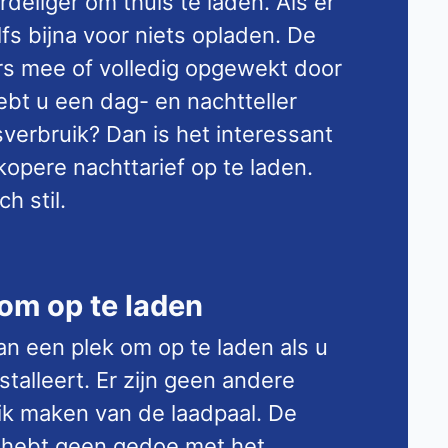
rdeliger om thuis te laden. Als er
lfs bijna voor niets opladen. De
s mee of volledig opgewekt door
bt u een dag- en nachtteller
sverbruik? Dan is het interessant
opere nachttarief op te laden.
h stil.
 om op te laden
van een plek om op te laden als u
stalleert. Er zijn geen andere
ik maken van de laadpaal. De
n u hebt geen gedoe met het