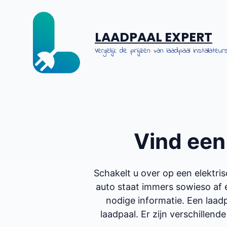
Spring
naar
de
LAADPAAL EXPERT
inhoud
Vergelijk de prijzen van laadpaal installateurs
Vind ee
Schakelt u over op een elektr
auto staat immers sowieso af 
nodige informatie. Een laadp
laadpaal. Er zijn verschillende