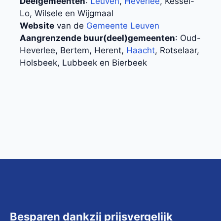
Deelgemeenten
:
Leuven
,
Heverlee
, Kessel-
Lo, Wilsele en Wijgmaal
Website
van de
Gemeente Leuven
Aangrenzende buur(deel)gemeenten
: Oud-
Heverlee, Bertem, Herent,
Haacht
, Rotselaar,
Holsbeek, Lubbeek en Bierbeek
Besparen dankzij prijsvergelijk