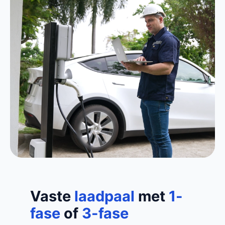
Vaste
laadpaal
met
1-
fase
of
3-fase