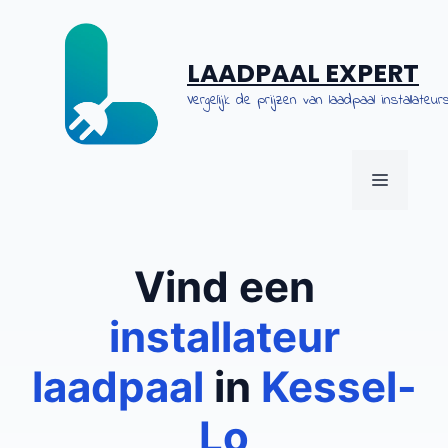
Spring
naar
de
LAADPAAL EXPERT
inhoud
Vergelijk de prijzen van laadpaal installateurs
MENU
Vind een
installateur
laadpaal
in
Kessel-
Lo