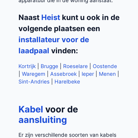
apparatuur die in de woning aanstaat.
Naast
Heist
kunt u ook in de
volgende plaatsen een
installateur voor de
laadpaal
vinden:
Kortrijk
|
Brugge
|
Roeselare
|
Oostende
|
Waregem
|
Assebroek
|
Ieper
|
Menen
|
Sint-Andries
|
Harelbeke
Kabel
voor de
aansluiting
Er zijn verschillende soorten van kabels