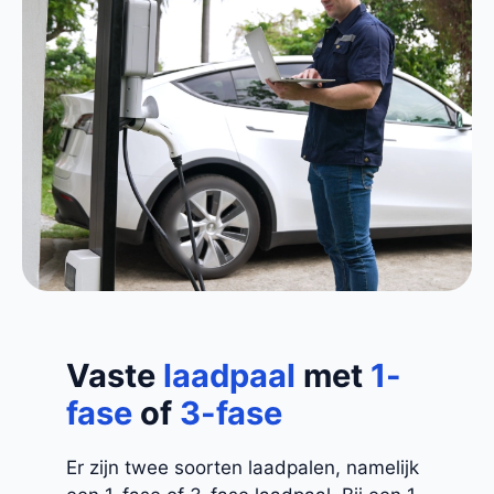
Vaste
laadpaal
met
1-
fase
of
3-fase
Er zijn twee soorten laadpalen, namelijk