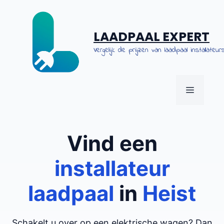
Spring
naar
de
LAADPAAL EXPERT
inhoud
Vergelijk de prijzen van laadpaal installateurs
MENU
Vind een
installateur
laadpaal
in
Heist
Schakelt u over op een elektrische wagen? Dan