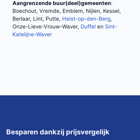
Aangrenzende buur(deel)gemeenten
:
Boechout, Vremde, Emblem, Nijlen, Kessel,
Berlaar, Lint, Putte,
Heist-op-den-Berg
,
Onze-Lieve-Vrouw-Waver,
Duffel
en
Sint-
Katelijne-Waver
Besparen dankzij prijsvergelijk