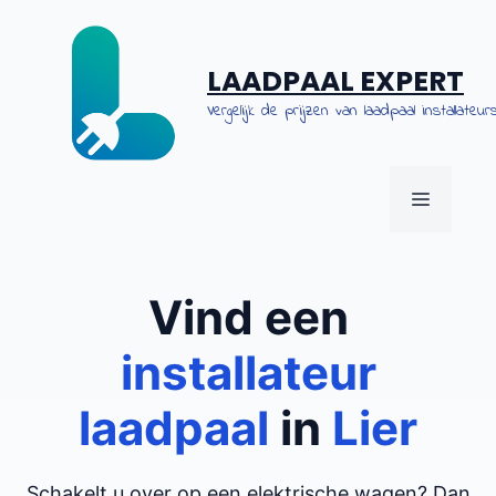
Spring
naar
de
LAADPAAL EXPERT
inhoud
Vergelijk de prijzen van laadpaal installateurs
MENU
Vind een
installateur
laadpaal
in
Lier
Schakelt u over op een elektrische wagen? Dan