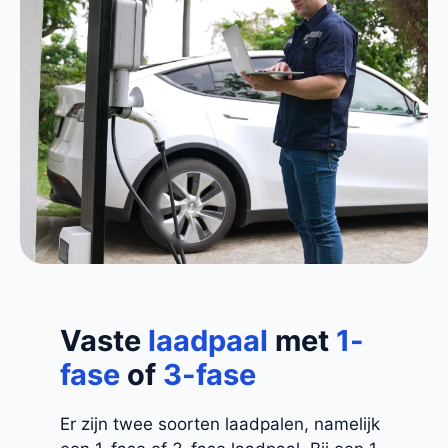
Vaste
laadpaal
met
1-
fase
of
3-fase
Er zijn twee soorten laadpalen, namelijk